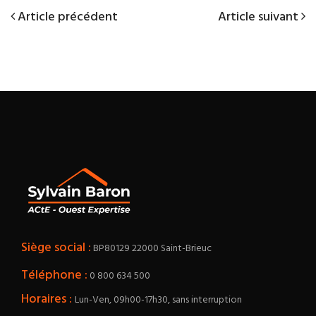
Article
Article précédent
Article
Article suivant
Navigation
précédent
suivant
de
l’article
Siège social :
BP80129 22000 Saint-Brieuc
Téléphone :
0 800 634 500
Horaires :
Lun-Ven, 09h00-17h30, sans interruption